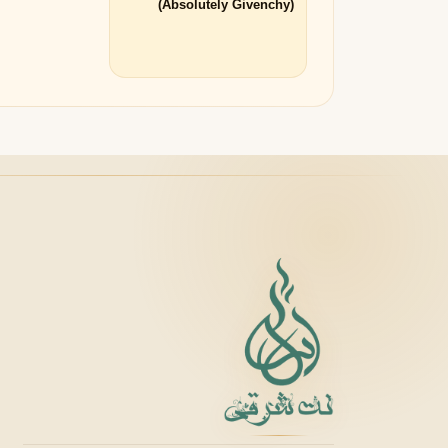
(Absolutely Givenchy)
لانکوم
لطافه
L
L
Lattafa
Lancôme
M
میسون الحمبرا
میسون فرانسیس کرکجا
M
M
Maison Francis Kurkdjian
Maison Alhambra
N
نارسیسو رودریگز
ناتورا
N
N
Natura
Narciso Rodriguez
O
او بوتیکاریو
O
O Boticário
P
پاکو رابان
پارفومز دی مارلی
P
P
Parfums de Marly
Paco Rabanne