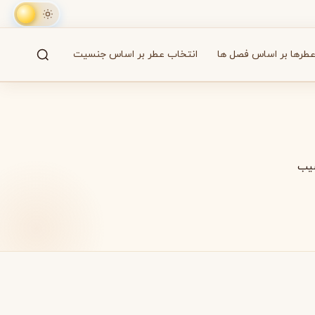
طرها بر اساس فصل ها
انتخاب عطر بر اساس جنسیت
جستجو
61 برند
یب
A
B
C
D
E
F
G
H
I
J
K
L
M
همه
آزارو
Azzaro
بایردو