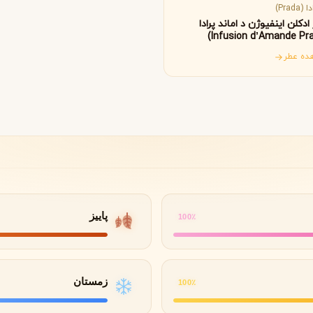
B
B
B
By Kilian
Bvlgari
 (Prada)
ادکلن اینفیوژن د اماند پرادا
ده عطر
شنل
کرید
C
C
Creed
Chanel
دولچه گابانا
D
Dolce&Gabbana
پاییز
100٪
زمستان
100٪