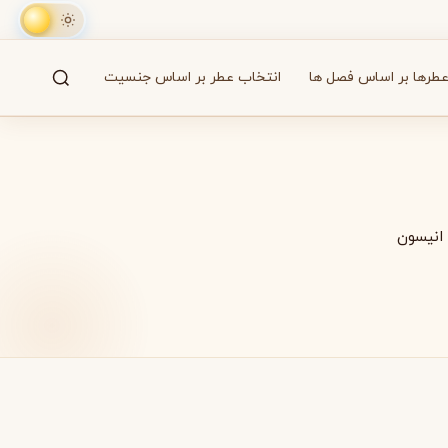
طرها بر اساس فصل ها
انتخاب عطر بر اساس جنسیت
جستجو
61 برند
انیسون
A
B
C
D
E
F
G
H
I
J
K
L
M
همه
آزارو
Azzaro
بایردو