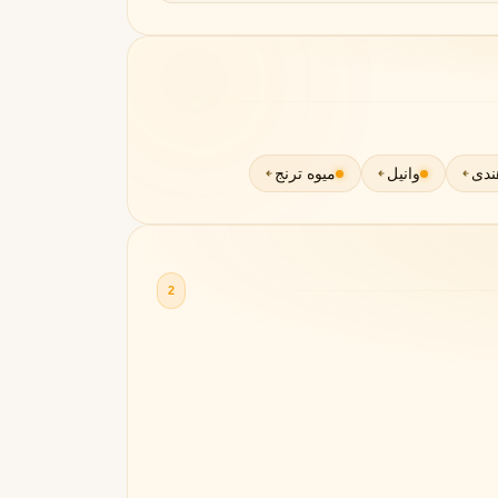
هندی
وانیل
میوه ترنج
2