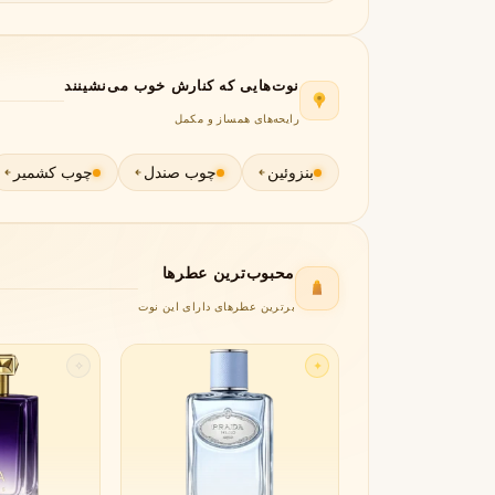
جورجیو آرمانی
ژیوانشی
G
G
Givenchy
Giorgio Armani
H
نوت‌هایی که کنارش خوب می‌نشینند
رایحه‌های همساز و مکمل
هرمس
هوگو باس
H
H
Hugo Boss
Hermès
بنزوئین
چوب صندل
چوب کشمیر
I
اینیشیو
I
Initio
محبوب‌ترین عطرها
J
برترین عطرهای دارای این نوت
ژان پل گوتیه
جو مالون
J
J
Jo Malone
Jean Paul Gaultier
✧
✦
K
کایالی
K
Kayali
L