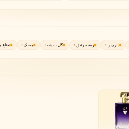
گوچی
گرلن
G
G
Guerlain
Gucci
دارچین
ریشه زنبق
گل بنفشه
میخک
نعناع 
ژولیت هز ا گان
J
Juliette Has A Gun