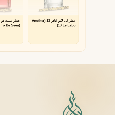
لانکوم
لطافه
L
L
Lattafa
Lancôme
عطر لی لابو انادر 13 (Another
عطر مینت تو 
M
t To Be Seen
13 Le Labo)
Nishane)
میسون الحمبرا
میسون فرانسیس کرکجا
M
M
Maison Francis Kurkdjian
Maison Alhambra
N
نارسیسو رودریگز
ناتورا
N
N
Natura
Narciso Rodriguez
O
او بوتیکاریو
O
O Boticário
P
پاکو رابان
پارفومز دی مارلی
P
P
Parfums de Marly
Paco Rabanne