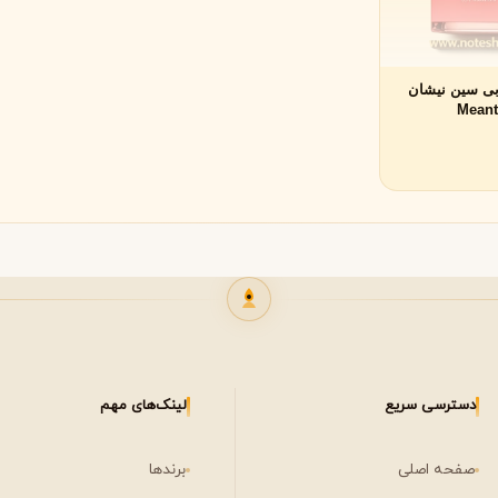
لی لابو
لویی ویتون
L
L
Louis Vuitton
Le Labo
بی سین نیشان
(Mean
ن
میسون مارتین مارژیلا
مانسرا
M
M
M
Mancera
Maison Martin Margiela
نیشان
N
مشاهده همه برندها
Nishane
دسترسی سریع
لینک‌های مهم
صفحه اصلی
برندها
پنهالیگونز
پرادا
P
P
Prada
Penhaligon's