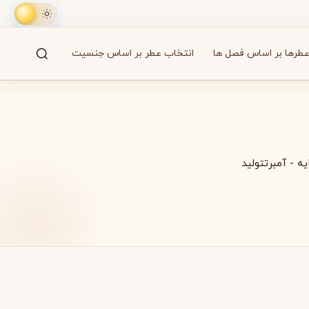
طرها بر اساس فصل ها
انتخاب عطر بر اساس جنسیت
جستجو
61 برند
یه
-
آمبرتتولید
A
B
C
D
E
F
G
H
I
J
K
L
M
همه
آزارو
Azzaro
بایردو