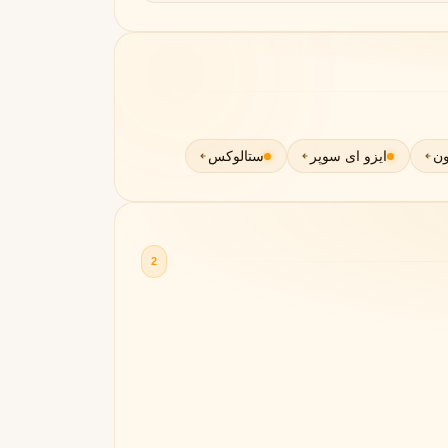
ون
ایزو ای سوپر
ستالوکس
2