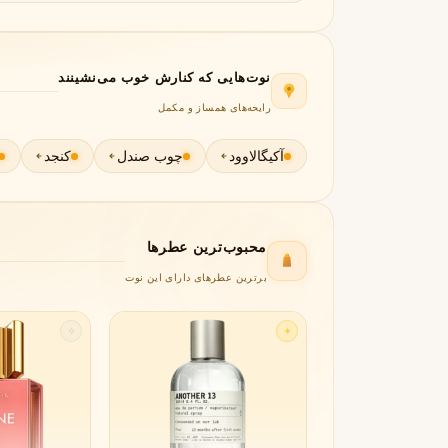
جورجیو آرمانی
ژیوانشی
G
G
Givenchy
Giorgio Armani
H
نوت‌هایی که کنارش خوب می‌نشینند
رایحه‌های همساز و مکمل
هرمس
هوگو باس
H
H
Hugo Boss
Hermès
آکیگالاوود
چوب صندل
کنجد
I
اینیشیو
I
Initio
محبوب‌ترین عطرها
J
برترین عطرهای دارای این نوت
ژان پل گوتیه
جو مالون
J
J
Jo Malone
Jean Paul Gaultier
✧
✦
K
کایالی
K
Kayali
L