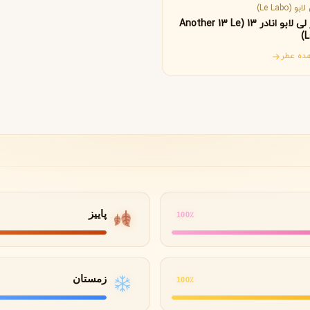
B
B
B
By Kilian
Bvlgari
بو (Le Labo)
عطر لی لابو انادر 13 (Another 13 Le
L
ده عطر
شنل
کرید
C
C
Creed
Chanel
دولچه گابانا
D
Dolce&Gabbana
پاییز
100٪
زمستان
100٪