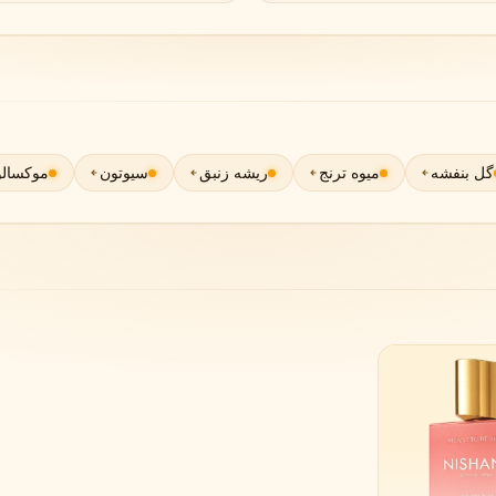
گوچی
گرلن
G
G
Guerlain
Gucci
گل بنفشه
میوه ترنج
ریشه زنبق
سیوتون
موکسال
ژولیت هز ا گان
J
Juliette Has A Gun