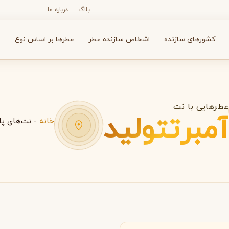
بلاگ
درباره ما
کشورهای سازنده
اشخاص سازنده عطر
عطرها بر اساس نوع
ع
عطرهایی با نت
آمبرتتولید
خانه
-
نت‌های پا
N
O
P
R
S
T
V
X
Y
Z
آرماف
آون
A
A
A
Avon
Armaf
ریکا
بولگاری
بای کیلیان